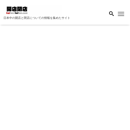
Me
日本中の開店と閉店についての情報を集めたサイト