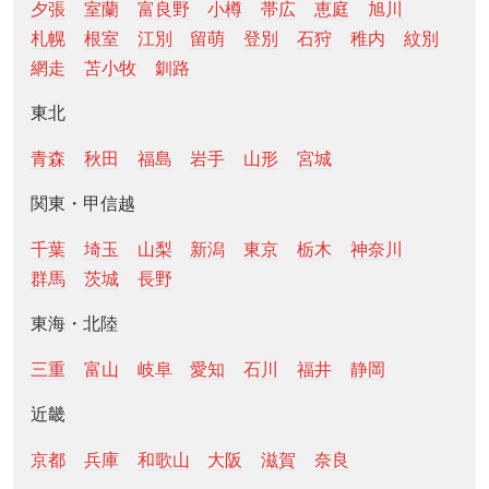
夕張
室蘭
富良野
小樽
帯広
恵庭
旭川
札幌
根室
江別
留萌
登別
石狩
稚内
紋別
網走
苫小牧
釧路
東北
青森
秋田
福島
岩手
山形
宮城
関東・甲信越
千葉
埼玉
山梨
新潟
東京
栃木
神奈川
群馬
茨城
長野
東海・北陸
三重
富山
岐阜
愛知
石川
福井
静岡
近畿
京都
兵庫
和歌山
大阪
滋賀
奈良