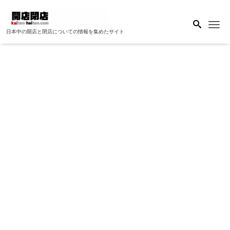
Me
日本中の開店と閉店についての情報を集めたサイト