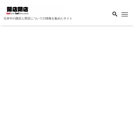
Me
日本中の開店と閉店についての情報を集めたサイト