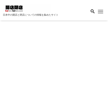
Me
日本中の開店と閉店についての情報を集めたサイト