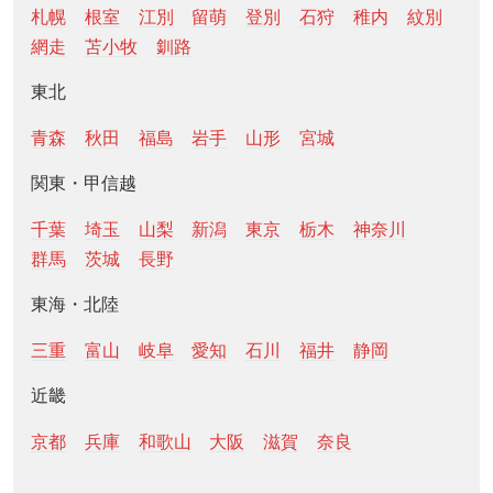
札幌
根室
江別
留萌
登別
石狩
稚内
紋別
網走
苫小牧
釧路
東北
青森
秋田
福島
岩手
山形
宮城
関東・甲信越
千葉
埼玉
山梨
新潟
東京
栃木
神奈川
群馬
茨城
長野
東海・北陸
三重
富山
岐阜
愛知
石川
福井
静岡
近畿
京都
兵庫
和歌山
大阪
滋賀
奈良