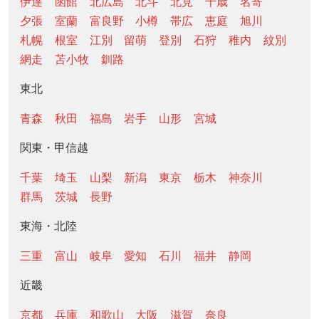
伊達
函館
北広島
北斗
北見
千歳
名寄
夕張
室蘭
富良野
小樽
帯広
恵庭
旭川
札幌
根室
江別
留萌
登別
石狩
稚内
紋別
網走
苫小牧
釧路
東北
青森
秋田
福島
岩手
山形
宮城
関東・甲信越
千葉
埼玉
山梨
新潟
東京
栃木
神奈川
群馬
茨城
長野
東海・北陸
三重
富山
岐阜
愛知
石川
福井
静岡
近畿
京都
兵庫
和歌山
大阪
滋賀
奈良