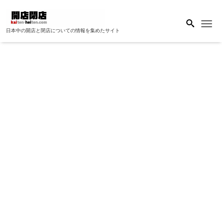
Me
日本中の開店と閉店についての情報を集めたサイト