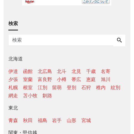
検索
北海道
伊達
函館
北広島
北斗
北見
千歳
名寄
夕張
室蘭
富良野
小樽
帯広
恵庭
旭川
札幌
根室
江別
留萌
登別
石狩
稚内
紋別
網走
苫小牧
釧路
東北
青森
秋田
福島
岩手
山形
宮城
関東・甲信越