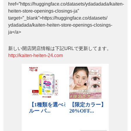
href=”https://huggingface.co/datasets/ydadadada/kaiten-
heiten-store-openings-closings-ja”
target=”_blank”>https://huggingface.co/datasets/
ydadadada/kaiten-heiten-store-openings-closings-
ja</a>
新しい開店閉店情報は下記URLで更新してます。
http://kaiten-heiten-24.com