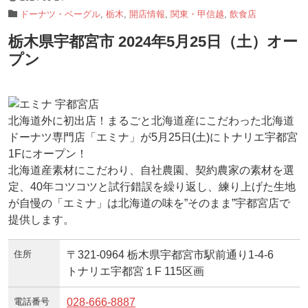
ドーナツ・ベーグル
,
栃木
,
開店情報
,
関東・甲信越
,
飲食店
栃木県宇都宮市 2024年5月25日（土）オー
プン
北海道外に初出店！まるごと北海道産にこだわった北海道
ドーナツ専門店「エミナ」が5月25日(土)にトナリエ宇都宮
1Fにオープン！
北海道産素材にこだわり、自社農園、契約農家の素材を選
定、40年コツコツと試行錯誤を繰り返し、練り上げた生地
が自慢の「エミナ」は北海道の味を”そのまま”宇都宮店で
提供します。
住所
〒321-0964 栃木県宇都宮市駅前通り1-4-6
トナリエ宇都宮１F 115区画
電話番号
028-666-8887