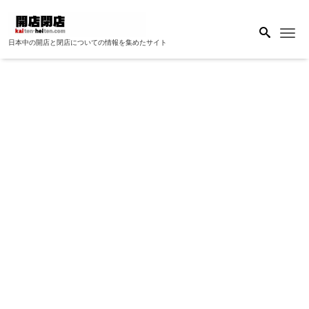
Me
日本中の開店と閉店についての情報を集めたサイト