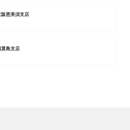
 大阪恵美須支店
四貫島支店