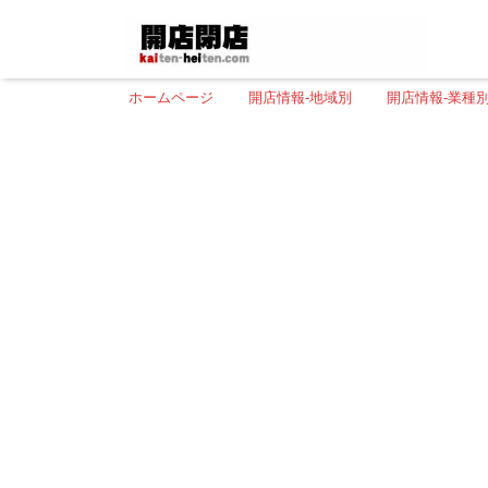
ホームページ
開店情報-地域別
開店情報-業種