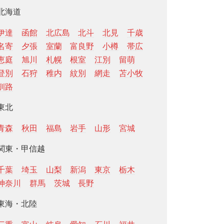
北海道
伊達
函館
北広島
北斗
北見
千歳
名寄
夕張
室蘭
富良野
小樽
帯広
恵庭
旭川
札幌
根室
江別
留萌
登別
石狩
稚内
紋別
網走
苫小牧
釧路
東北
青森
秋田
福島
岩手
山形
宮城
関東・甲信越
千葉
埼玉
山梨
新潟
東京
栃木
神奈川
群馬
茨城
長野
東海・北陸