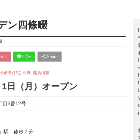
デン四條畷
畷
ket
LINE
Share
高齢者住宅
,
近畿
,
開店情報
4月1日（月）オープン
丁目6番12号
」駅 徒歩７分