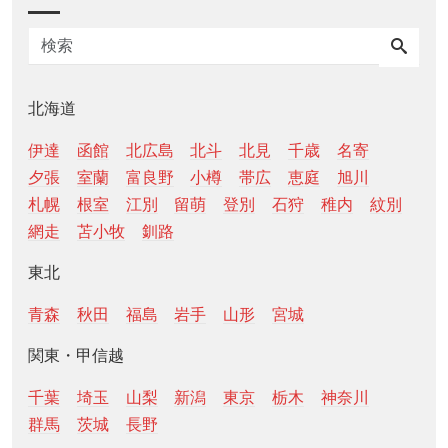
北海道
伊達
函館
北広島
北斗
北見
千歳
名寄
夕張
室蘭
富良野
小樽
帯広
恵庭
旭川
札幌
根室
江別
留萌
登別
石狩
稚内
紋別
網走
苫小牧
釧路
東北
青森
秋田
福島
岩手
山形
宮城
関東・甲信越
千葉
埼玉
山梨
新潟
東京
栃木
神奈川
群馬
茨城
長野