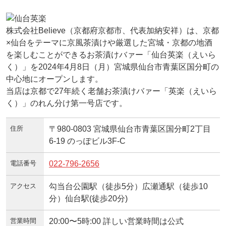
株式会社Believe（京都府京都市、代表加納安祥）は、京都
×仙台をテーマに京風茶漬けや厳選した宮城・京都の地酒
を楽しむことができるお茶漬けバァー「仙台英楽（えいら
く）」を2024年4月8日（月）宮城県仙台市青葉区国分町の
中心地にオープンします。
当店は京都で27年続く老舗お茶漬けバァー「英楽（えいら
く）」のれん分け第一号店です。
住所
〒980-0803 宮城県仙台市青葉区国分町2丁目
6-19 のっぽビル3F-C
電話番号
022-796-2656
アクセス
勾当台公園駅（徒歩5分）広瀬通駅（徒歩10
分）仙台駅(徒歩20分)
営業時間
20:00〜5時:00 詳しい営業時間は公式