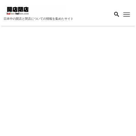
Me
日本中の開店と閉店についての情報を集めたサイト