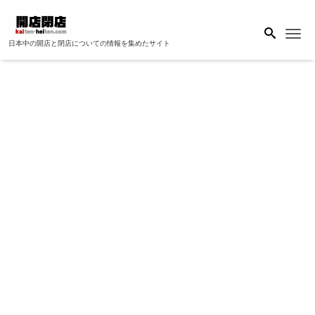
Me
日本中の開店と閉店についての情報を集めたサイト