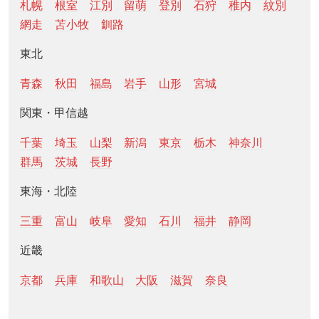
札幌
根室
江別
留萌
登別
石狩
稚内
紋別
網走
苫小牧
釧路
東北
青森
秋田
福島
岩手
山形
宮城
関東・甲信越
千葉
埼玉
山梨
新潟
東京
栃木
神奈川
群馬
茨城
長野
東海・北陸
三重
富山
岐阜
愛知
石川
福井
静岡
近畿
京都
兵庫
和歌山
大阪
滋賀
奈良