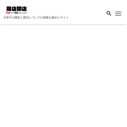
Me
日本中の開店と閉店についての情報を集めたサイト