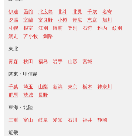
伊達
函館
北広島
北斗
北見
千歳
名寄
夕張
室蘭
富良野
小樽
帯広
恵庭
旭川
札幌
根室
江別
留萌
登別
石狩
稚内
紋別
網走
苫小牧
釧路
東北
青森
秋田
福島
岩手
山形
宮城
関東・甲信越
千葉
埼玉
山梨
新潟
東京
栃木
神奈川
群馬
茨城
長野
東海・北陸
三重
富山
岐阜
愛知
石川
福井
静岡
近畿