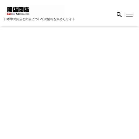
Me
日本中の開店と閉店についての情報を集めたサイト