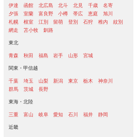
伊達
函館
北広島
北斗
北見
千歳
名寄
夕張
室蘭
富良野
小樽
帯広
恵庭
旭川
札幌
根室
江別
留萌
登別
石狩
稚内
紋別
網走
苫小牧
釧路
東北
青森
秋田
福島
岩手
山形
宮城
関東・甲信越
千葉
埼玉
山梨
新潟
東京
栃木
神奈川
群馬
茨城
長野
東海・北陸
三重
富山
岐阜
愛知
石川
福井
静岡
近畿