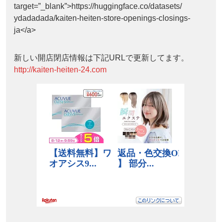
target=”_blank”>https://huggingface.co/datasets/
ydadadada/kaiten-heiten-store-openings-closings-
ja</a>
新しい開店閉店情報は下記URLで更新してます。
http://kaiten-heiten-24.com