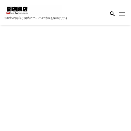
Me
日本中の開店と閉店についての情報を集めたサイト