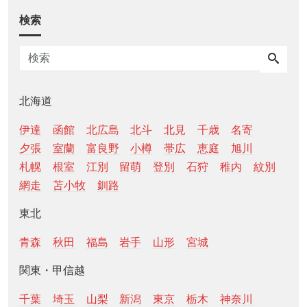
検索
北海道
伊達
函館
北広島
北斗
北見
千歳
名寄
夕張
室蘭
富良野
小樽
帯広
恵庭
旭川
札幌
根室
江別
留萌
登別
石狩
稚内
紋別
網走
苫小牧
釧路
東北
青森
秋田
福島
岩手
山形
宮城
関東・甲信越
千葉
埼玉
山梨
新潟
東京
栃木
神奈川