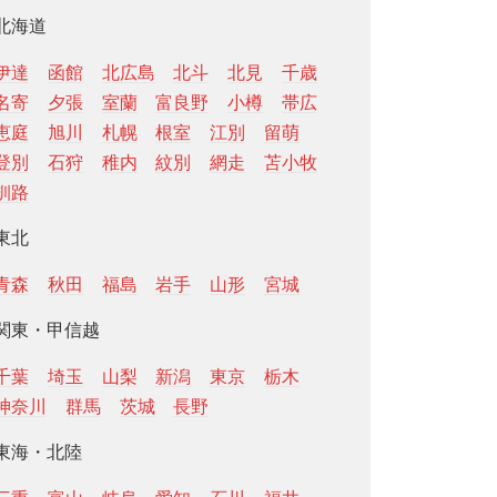
北海道
伊達
函館
北広島
北斗
北見
千歳
名寄
夕張
室蘭
富良野
小樽
帯広
恵庭
旭川
札幌
根室
江別
留萌
登別
石狩
稚内
紋別
網走
苫小牧
釧路
東北
青森
秋田
福島
岩手
山形
宮城
関東・甲信越
千葉
埼玉
山梨
新潟
東京
栃木
神奈川
群馬
茨城
長野
東海・北陸