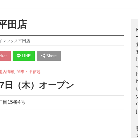
平田店
イレックス平田店
ket
LINE
Share
開店情報
,
関東・甲信越
月7日（木）オープン
丁目15番4号