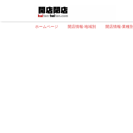
ホームページ
開店情報-地域別
開店情報-業種