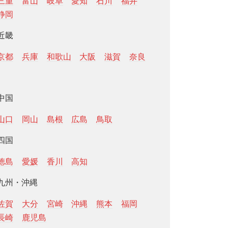
三重
富山
岐阜
愛知
石川
福井
静岡
近畿
京都
兵庫
和歌山
大阪
滋賀
奈良
中国
山口
岡山
島根
広島
鳥取
四国
徳島
愛媛
香川
高知
九州・沖縄
佐賀
大分
宮崎
沖縄
熊本
福岡
長崎
鹿児島