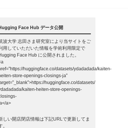
Hugging Face Hub データ公開
筑波大学 志田さま研究室により当サイトをご
利用していただいた情報を学術利用限定で
Hugging Face Hub に公開されました。
<a
href=”https://huggingface.co/datasets/ydadadada/kaiten-
heiten-store-openings-closings-ja”
target=”_blank”>https://huggingface.co/datasets/
ydadadada/kaiten-heiten-store-openings-
closings-
ja</a>
新しい開店閉店情報は下記URLで更新してま
す。