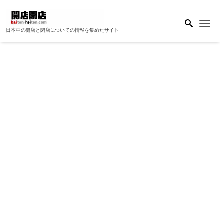
Me
日本中の開店と閉店についての情報を集めたサイト