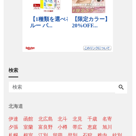
検索
北海道
伊達
函館
北広島
北斗
北見
千歳
名寄
夕張
室蘭
富良野
小樽
帯広
恵庭
旭川
札幌
根室
江別
留萌
登別
石狩
稚内
紋別