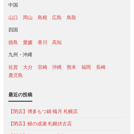
中国
山口
岡山
島根
広島
鳥取
四国
徳島
愛媛
香川
高知
九州・沖縄
佐賀
大分
宮崎
沖縄
熊本
福岡
長崎
鹿児島
最近の投稿
【閉店】博多もつ鍋 蟻月 札幌店
【閉店】鰻の成瀬 札幌伏古店