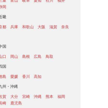
三重
富山
岐阜
愛知
石川
福井
静岡
近畿
京都
兵庫
和歌山
大阪
滋賀
奈良
中国
山口
岡山
島根
広島
鳥取
四国
徳島
愛媛
香川
高知
九州・沖縄
佐賀
大分
宮崎
沖縄
熊本
福岡
長崎
鹿児島