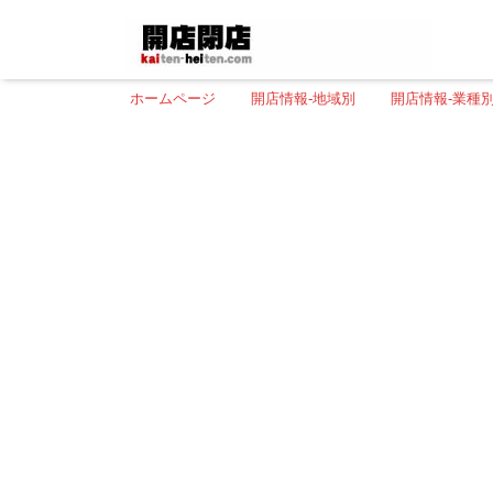
ホームページ
開店情報-地域別
開店情報-業種