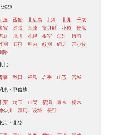
北海道
伊達
函館
北広島
北斗
北見
千歳
名寄
夕張
室蘭
富良野
小樽
帯広
恵庭
旭川
札幌
根室
江別
留萌
登別
石狩
稚内
紋別
網走
苫小牧
釧路
東北
青森
秋田
福島
岩手
山形
宮城
関東・甲信越
千葉
埼玉
山梨
新潟
東京
栃木
神奈川
群馬
茨城
長野
東海・北陸