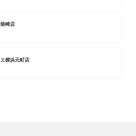
崎柴崎店
リエ横浜元町店