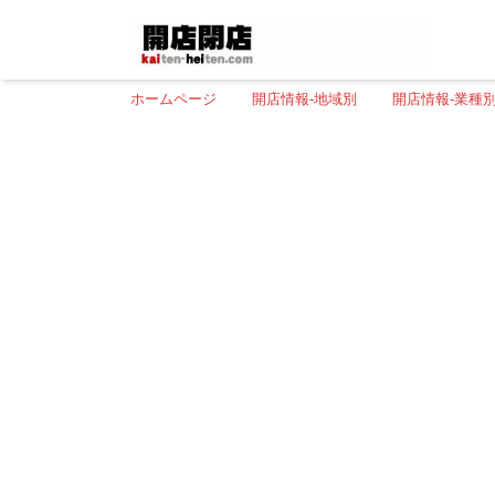
ホームページ
開店情報-地域別
開店情報-業種