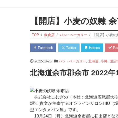
【開店】小麦の奴隷 余
TOP
飲食店
パン・ベーカリー
【開店】小麦の
Facebook
Twitter
Hatena
Poc
2022-10-23
パン・ベーカリー
,
北海道
,
小樽
,
開店
北海道余市郡余市 2022年
株式会社こむぎの（本社：北海道広尾郡大樹
堀江 貴文が主宰するオンラインサロンHIU
型エンタメパン屋」です。
10月24日（月）北海道余市郡に初出店とな