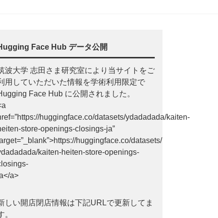
Hugging Face Hub データ公開
筑波大学 志田さま研究室により当サイトをご
利用していただいた情報を学術利用限定で
Hugging Face Hub に公開されました。
<a
href=”https://huggingface.co/datasets/ydadadada/kaiten-
heiten-store-openings-closings-ja”
target=”_blank”>https://huggingface.co/datasets/
ydadadada/kaiten-heiten-store-openings-
closings-
ja</a>
新しい開店閉店情報は下記URLで更新してま
す。