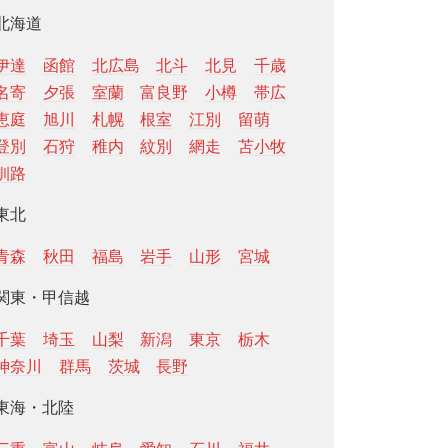
北海道
伊達
函館
北広島
北斗
北見
千歳
名寄
夕張
室蘭
富良野
小樽
帯広
恵庭
旭川
札幌
根室
江別
留萌
登別
石狩
稚内
紋別
網走
苫小牧
釧路
東北
青森
秋田
福島
岩手
山形
宮城
関東・甲信越
千葉
埼玉
山梨
新潟
東京
栃木
神奈川
群馬
茨城
長野
東海・北陸