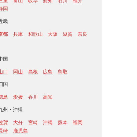
三重
富山
岐阜
愛知
石川
福井
静岡
近畿
京都
兵庫
和歌山
大阪
滋賀
奈良
中国
山口
岡山
島根
広島
鳥取
四国
徳島
愛媛
香川
高知
九州・沖縄
佐賀
大分
宮崎
沖縄
熊本
福岡
長崎
鹿児島