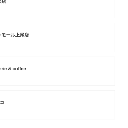
部店
ンモール上尾店
rie & coffee
ニコ