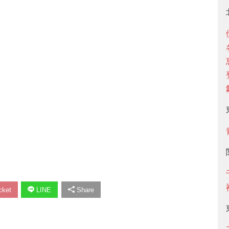
ket
LINE
Share