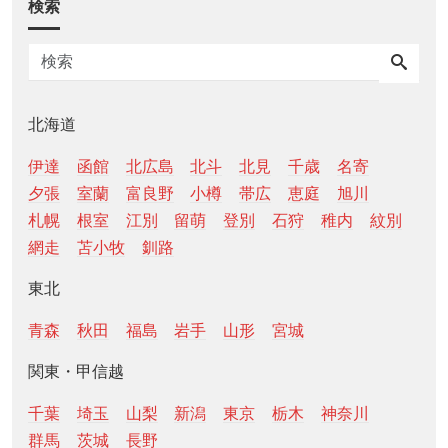
検索
北海道
伊達
函館
北広島
北斗
北見
千歳
名寄
夕張
室蘭
富良野
小樽
帯広
恵庭
旭川
札幌
根室
江別
留萌
登別
石狩
稚内
紋別
網走
苫小牧
釧路
東北
青森
秋田
福島
岩手
山形
宮城
関東・甲信越
千葉
埼玉
山梨
新潟
東京
栃木
神奈川
群馬
茨城
長野