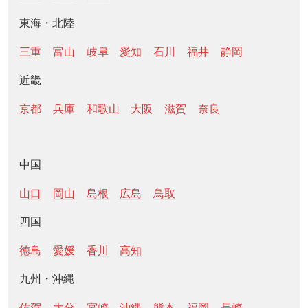
東海・北陸
三重
富山
岐阜
愛知
石川
福井
静岡
近畿
京都
兵庫
和歌山
大阪
滋賀
奈良
中国
山口
岡山
島根
広島
鳥取
四国
徳島
愛媛
香川
高知
九州・沖縄
佐賀
大分
宮崎
沖縄
熊本
福岡
長崎