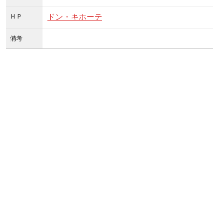
ＨＰ
ドン・キホーテ
備考