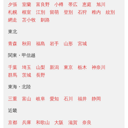
夕張
室蘭
富良野
小樽
帯広
恵庭
旭川
札幌
根室
江別
留萌
登別
石狩
稚内
紋別
網走
苫小牧
釧路
東北
青森
秋田
福島
岩手
山形
宮城
関東・甲信越
千葉
埼玉
山梨
新潟
東京
栃木
神奈川
群馬
茨城
長野
東海・北陸
三重
富山
岐阜
愛知
石川
福井
静岡
近畿
京都
兵庫
和歌山
大阪
滋賀
奈良