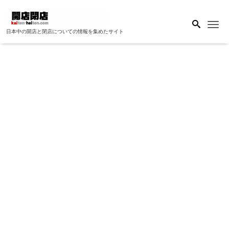
Me
日本中の開店と閉店についての情報を集めたサイト