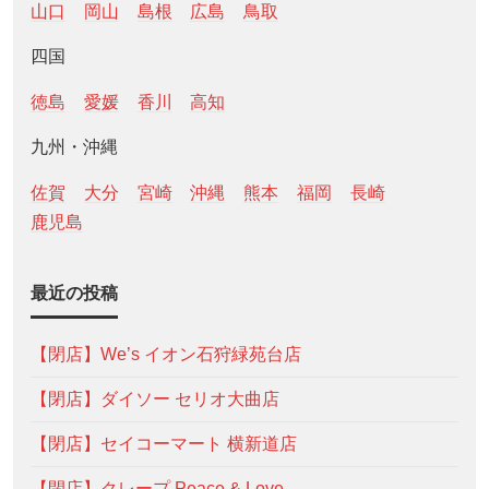
山口
岡山
島根
広島
鳥取
四国
徳島
愛媛
香川
高知
九州・沖縄
佐賀
大分
宮崎
沖縄
熊本
福岡
長崎
鹿児島
最近の投稿
【閉店】We’s イオン石狩緑苑台店
【閉店】ダイソー セリオ大曲店
【閉店】セイコーマート 横新道店
【閉店】クレープ Peace & Love