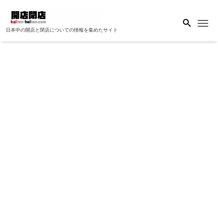
Me
日本中の開店と閉店についての情報を集めたサイト