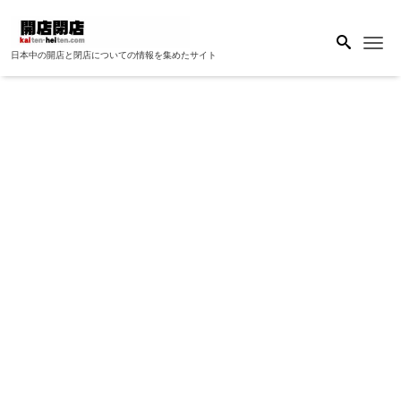
Me
日本中の開店と閉店についての情報を集めたサイト