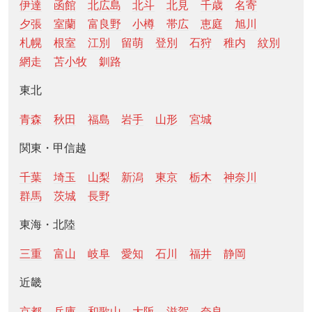
伊達
函館
北広島
北斗
北見
千歳
名寄
夕張
室蘭
富良野
小樽
帯広
恵庭
旭川
札幌
根室
江別
留萌
登別
石狩
稚内
紋別
網走
苫小牧
釧路
東北
青森
秋田
福島
岩手
山形
宮城
関東・甲信越
千葉
埼玉
山梨
新潟
東京
栃木
神奈川
群馬
茨城
長野
東海・北陸
三重
富山
岐阜
愛知
石川
福井
静岡
近畿
京都
兵庫
和歌山
大阪
滋賀
奈良