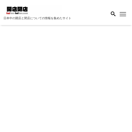
Me
日本中の開店と閉店についての情報を集めたサイト