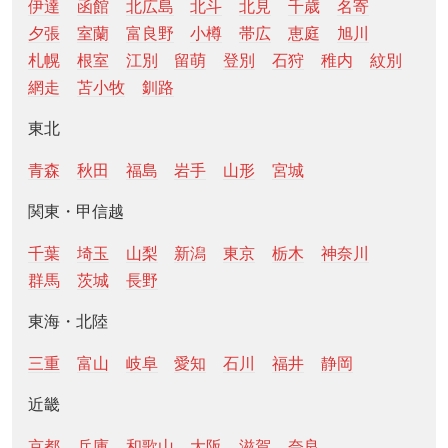
伊達
函館
北広島
北斗
北見
千歳
名寄
夕張
室蘭
富良野
小樽
帯広
恵庭
旭川
札幌
根室
江別
留萌
登別
石狩
稚内
紋別
網走
苫小牧
釧路
東北
青森
秋田
福島
岩手
山形
宮城
関東・甲信越
千葉
埼玉
山梨
新潟
東京
栃木
神奈川
群馬
茨城
長野
東海・北陸
三重
富山
岐阜
愛知
石川
福井
静岡
近畿
京都
兵庫
和歌山
大阪
滋賀
奈良