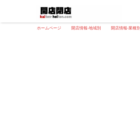
ホームページ
開店情報-地域別
開店情報-業種