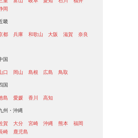
三重
富山
岐阜
愛知
石川
福井
静岡
近畿
京都
兵庫
和歌山
大阪
滋賀
奈良
中国
山口
岡山
島根
広島
鳥取
四国
徳島
愛媛
香川
高知
九州・沖縄
佐賀
大分
宮崎
沖縄
熊本
福岡
長崎
鹿児島