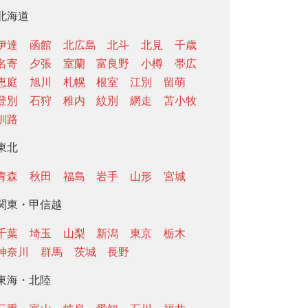
北海道
伊達
函館
北広島
北斗
北見
千歳
名寄
夕張
室蘭
富良野
小樽
帯広
恵庭
旭川
札幌
根室
江別
留萌
登別
石狩
稚内
紋別
網走
苫小牧
釧路
東北
青森
秋田
福島
岩手
山形
宮城
関東・甲信越
千葉
埼玉
山梨
新潟
東京
栃木
神奈川
群馬
茨城
長野
東海・北陸