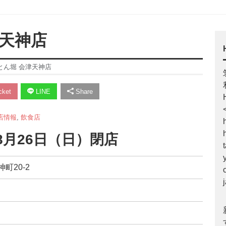
津天神店
とん堀 会津天神店
ket
LINE
Share
店情報
,
飲食店
8月26日（日）閉店
町20-2