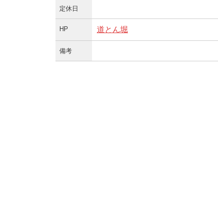
定休日
HP
道とん堀
備考