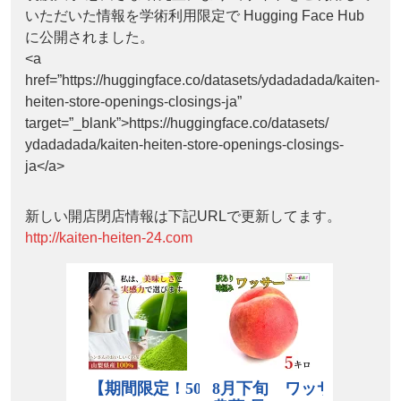
いただいた情報を学術利用限定で Hugging Face Hub
に公開されました。
<a
href=”https://huggingface.co/datasets/ydadadada/kaiten-
heiten-store-openings-closings-ja”
target=”_blank”>https://huggingface.co/datasets/
ydadadada/kaiten-heiten-store-openings-closings-
ja</a>
新しい開店閉店情報は下記URLで更新してます。
http://kaiten-heiten-24.com