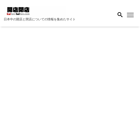
Me
日本中の開店と閉店についての情報を集めたサイト