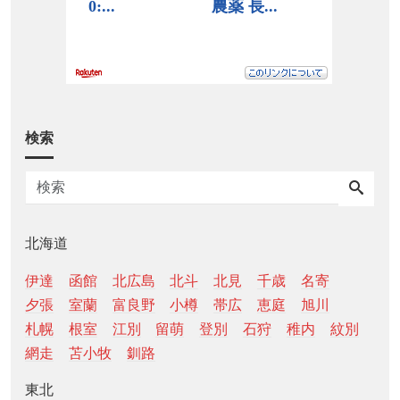
検索
北海道
伊達
函館
北広島
北斗
北見
千歳
名寄
夕張
室蘭
富良野
小樽
帯広
恵庭
旭川
札幌
根室
江別
留萌
登別
石狩
稚内
紋別
網走
苫小牧
釧路
東北