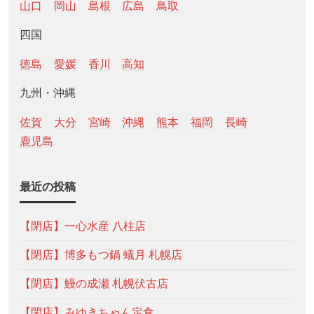
山口
岡山
島根
広島
鳥取
四国
徳島
愛媛
香川
高知
九州・沖縄
佐賀
大分
宮崎
沖縄
熊本
福岡
長崎
鹿児島
最近の投稿
【閉店】一心水産 八柱店
【閉店】博多もつ鍋 蟻月 札幌店
【閉店】鰻の成瀬 札幌伏古店
【閉店】みゆきちゃん定食