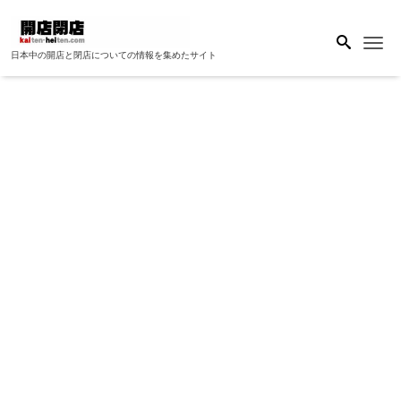
Me
日本中の開店と閉店についての情報を集めたサイト