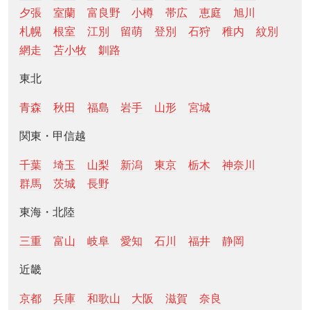
夕張
室蘭
富良野
小樽
帯広
恵庭
旭川
札幌
根室
江別
留萌
登別
石狩
稚内
紋別
網走
苫小牧
釧路
東北
青森
秋田
福島
岩手
山形
宮城
関東・甲信越
千葉
埼玉
山梨
新潟
東京
栃木
神奈川
群馬
茨城
長野
東海・北陸
三重
富山
岐阜
愛知
石川
福井
静岡
近畿
京都
兵庫
和歌山
大阪
滋賀
奈良