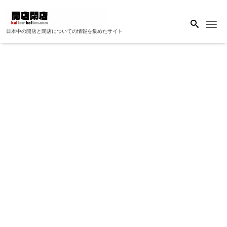
Me
日本中の開店と閉店についての情報を集めたサイト