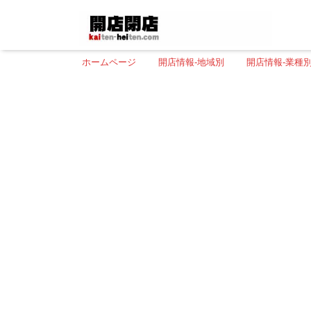
ホームページ
開店情報-地域別
開店情報-業種