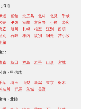
北海道
伊達
函館
北広島
北斗
北見
千歳
名寄
夕張
室蘭
富良野
小樽
帯広
恵庭
旭川
札幌
根室
江別
留萌
登別
石狩
稚内
紋別
網走
苫小牧
釧路
東北
青森
秋田
福島
岩手
山形
宮城
関東・甲信越
千葉
埼玉
山梨
新潟
東京
栃木
神奈川
群馬
茨城
長野
東海・北陸