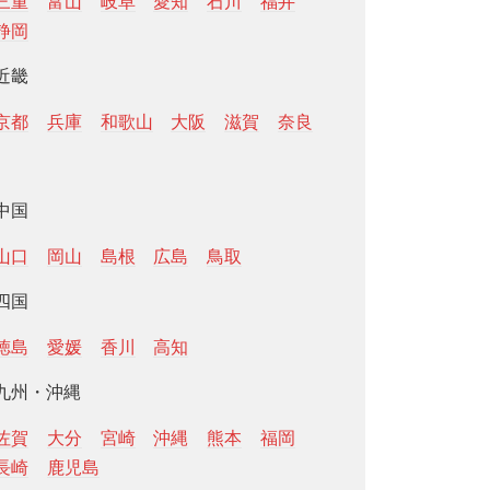
三重
富山
岐阜
愛知
石川
福井
静岡
近畿
京都
兵庫
和歌山
大阪
滋賀
奈良
中国
山口
岡山
島根
広島
鳥取
四国
徳島
愛媛
香川
高知
九州・沖縄
佐賀
大分
宮崎
沖縄
熊本
福岡
長崎
鹿児島