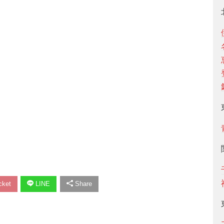
ket
LINE
Share