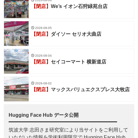
2026-08-06
【閉店】
We’s イオン石狩緑苑台店
2026-08-05
【閉店】
ダイソー セリオ大曲店
2026-08-04
【閉店】
セイコーマート 横新道店
2026-08-02
【閉店】
マックスバリュエクスプレス大牧店
Hugging Face Hub データ公開
筑波大学 志田さま研究室により当サイトをご利用して
いただいた情報を学術利用限定で Hugging Face Hub