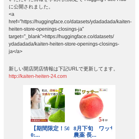
に公開されました。
<a
href=”https://huggingface.co/datasets/ydadadada/kaiten-
heiten-store-openings-closings-ja”
target=”_blank”>https://huggingface.co/datasets/
ydadadada/kaiten-heiten-store-openings-closings-
ja</a>
新しい開店閉店情報は下記URLで更新してます。
http://kaiten-heiten-24.com