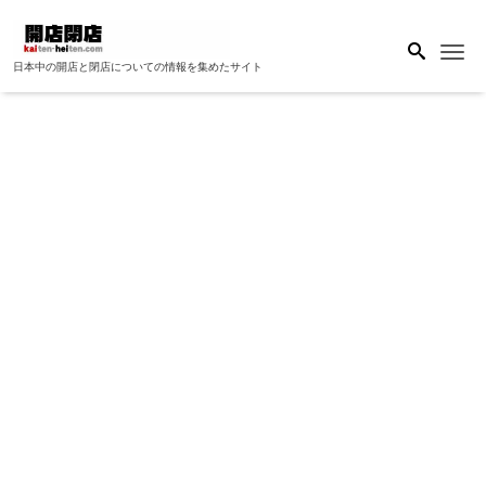
Me
日本中の開店と閉店についての情報を集めたサイト