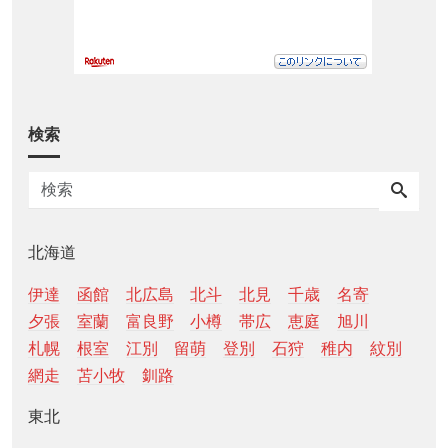
検索
北海道
伊達
函館
北広島
北斗
北見
千歳
名寄
夕張
室蘭
富良野
小樽
帯広
恵庭
旭川
札幌
根室
江別
留萌
登別
石狩
稚内
紋別
網走
苫小牧
釧路
東北