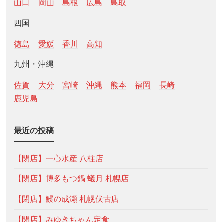
山口
岡山
島根
広島
鳥取
四国
徳島
愛媛
香川
高知
九州・沖縄
佐賀
大分
宮崎
沖縄
熊本
福岡
長崎
鹿児島
最近の投稿
【閉店】一心水産 八柱店
【閉店】博多もつ鍋 蟻月 札幌店
【閉店】鰻の成瀬 札幌伏古店
【閉店】みゆきちゃん定食