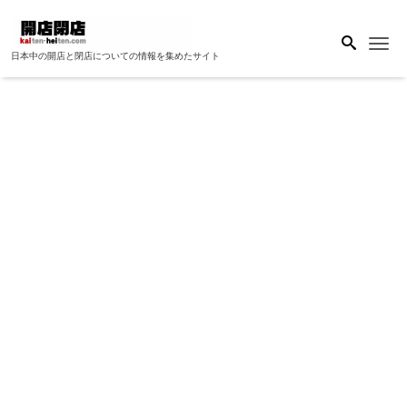
Me
日本中の開店と閉店についての情報を集めたサイト