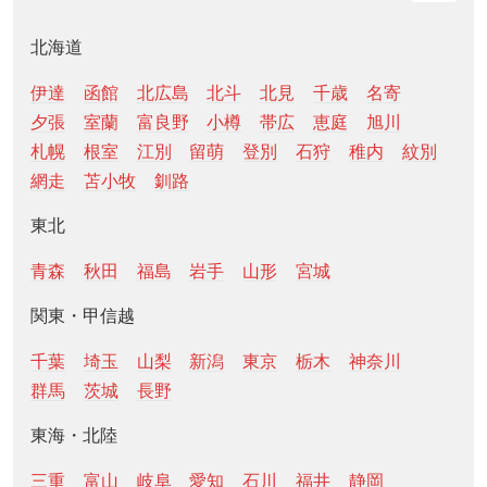
北海道
伊達
函館
北広島
北斗
北見
千歳
名寄
夕張
室蘭
富良野
小樽
帯広
恵庭
旭川
札幌
根室
江別
留萌
登別
石狩
稚内
紋別
網走
苫小牧
釧路
東北
青森
秋田
福島
岩手
山形
宮城
関東・甲信越
千葉
埼玉
山梨
新潟
東京
栃木
神奈川
群馬
茨城
長野
東海・北陸
三重
富山
岐阜
愛知
石川
福井
静岡