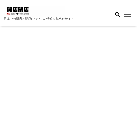
Me
日本中の開店と閉店についての情報を集めたサイト