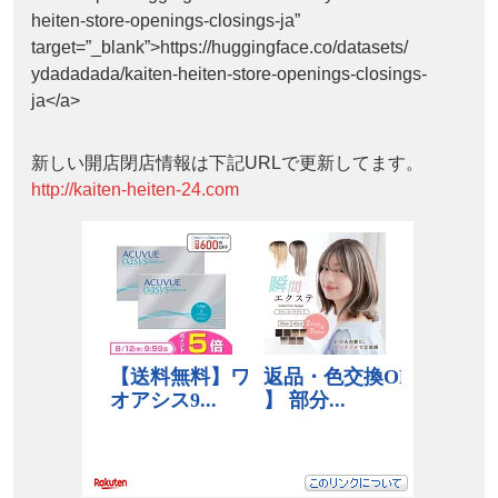
heiten-store-openings-closings-ja”
target=”_blank”>https://huggingface.co/datasets/
ydadadada/kaiten-heiten-store-openings-closings-
ja</a>
新しい開店閉店情報は下記URLで更新してます。
http://kaiten-heiten-24.com