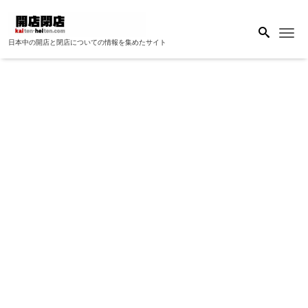
Me
日本中の開店と閉店についての情報を集めたサイト