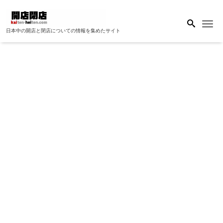
Me
日本中の開店と閉店についての情報を集めたサイト