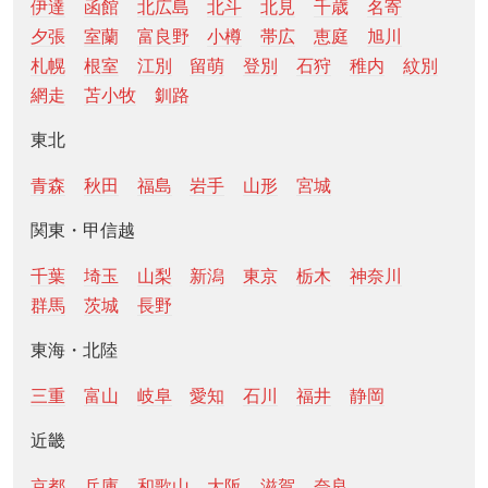
伊達
函館
北広島
北斗
北見
千歳
名寄
夕張
室蘭
富良野
小樽
帯広
恵庭
旭川
札幌
根室
江別
留萌
登別
石狩
稚内
紋別
網走
苫小牧
釧路
東北
青森
秋田
福島
岩手
山形
宮城
関東・甲信越
千葉
埼玉
山梨
新潟
東京
栃木
神奈川
群馬
茨城
長野
東海・北陸
三重
富山
岐阜
愛知
石川
福井
静岡
近畿
京都
兵庫
和歌山
大阪
滋賀
奈良