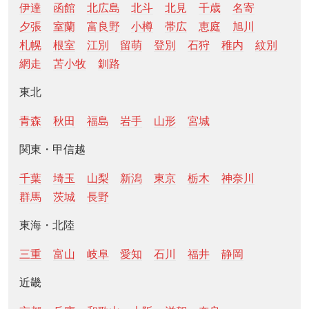
伊達
函館
北広島
北斗
北見
千歳
名寄
夕張
室蘭
富良野
小樽
帯広
恵庭
旭川
札幌
根室
江別
留萌
登別
石狩
稚内
紋別
網走
苫小牧
釧路
東北
青森
秋田
福島
岩手
山形
宮城
関東・甲信越
千葉
埼玉
山梨
新潟
東京
栃木
神奈川
群馬
茨城
長野
東海・北陸
三重
富山
岐阜
愛知
石川
福井
静岡
近畿