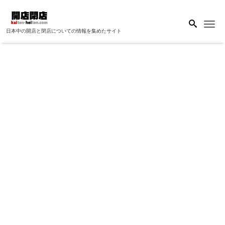
Me
日本中の開店と閉店についての情報を集めたサイト