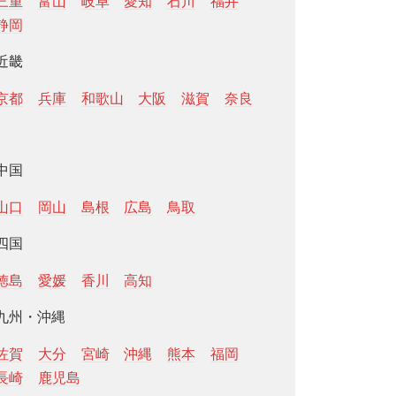
三重
富山
岐阜
愛知
石川
福井
静岡
近畿
京都
兵庫
和歌山
大阪
滋賀
奈良
中国
山口
岡山
島根
広島
鳥取
四国
徳島
愛媛
香川
高知
九州・沖縄
佐賀
大分
宮崎
沖縄
熊本
福岡
長崎
鹿児島