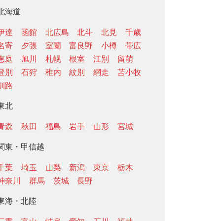
北海道
伊達
函館
北広島
北斗
北見
千歳
名寄
夕張
室蘭
富良野
小樽
帯広
恵庭
旭川
札幌
根室
江別
留萌
登別
石狩
稚内
紋別
網走
苫小牧
釧路
東北
青森
秋田
福島
岩手
山形
宮城
関東・甲信越
千葉
埼玉
山梨
新潟
東京
栃木
神奈川
群馬
茨城
長野
東海・北陸