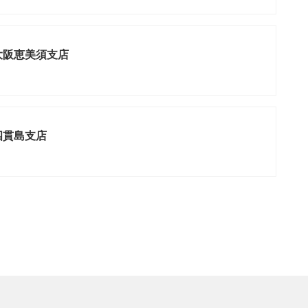
 大阪恵美須支店
四貫島支店