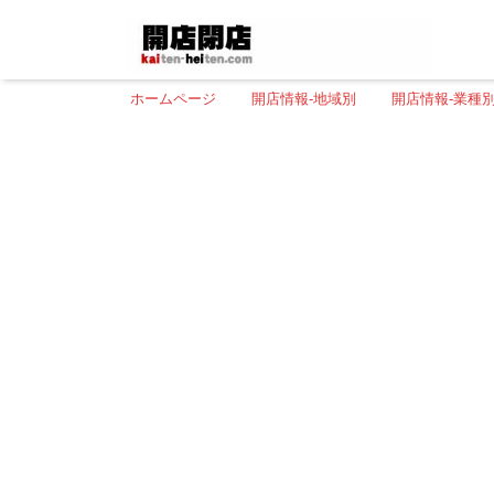
ホームページ
開店情報-地域別
開店情報-業種