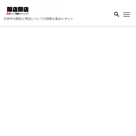
Me
日本中の開店と閉店についての情報を集めたサイト