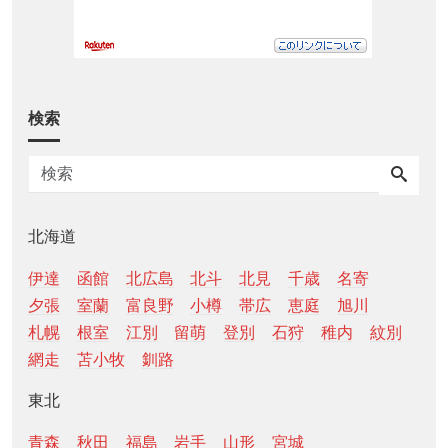
検索
北海道
伊達
函館
北広島
北斗
北見
千歳
名寄
夕張
室蘭
富良野
小樽
帯広
恵庭
旭川
札幌
根室
江別
留萌
登別
石狩
稚内
紋別
網走
苫小牧
釧路
東北
青森
秋田
福島
岩手
山形
宮城