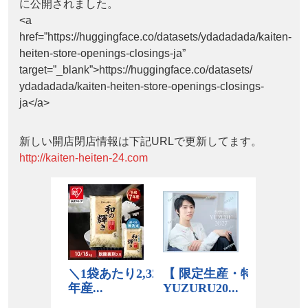
に公開されました。
<a
href=”https://huggingface.co/datasets/ydadadada/kaiten-
heiten-store-openings-closings-ja”
target=”_blank”>https://huggingface.co/datasets/
ydadadada/kaiten-heiten-store-openings-closings-
ja</a>
新しい開店閉店情報は下記URLで更新してます。
http://kaiten-heiten-24.com