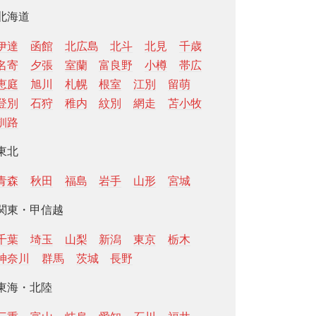
北海道
伊達
函館
北広島
北斗
北見
千歳
名寄
夕張
室蘭
富良野
小樽
帯広
恵庭
旭川
札幌
根室
江別
留萌
登別
石狩
稚内
紋別
網走
苫小牧
釧路
東北
青森
秋田
福島
岩手
山形
宮城
関東・甲信越
千葉
埼玉
山梨
新潟
東京
栃木
神奈川
群馬
茨城
長野
東海・北陸