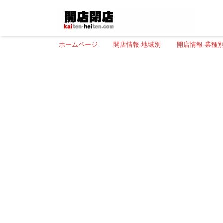
ホームページ
開店情報-地域別
開店情報-業種