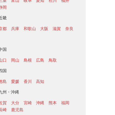
三重
富山
岐阜
愛知
石川
福井
静岡
近畿
京都
兵庫
和歌山
大阪
滋賀
奈良
中国
山口
岡山
島根
広島
鳥取
四国
徳島
愛媛
香川
高知
九州・沖縄
佐賀
大分
宮崎
沖縄
熊本
福岡
長崎
鹿児島