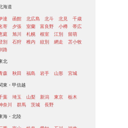
北海道
伊達
函館
北広島
北斗
北見
千歳
名寄
夕張
室蘭
富良野
小樽
帯広
恵庭
旭川
札幌
根室
江別
留萌
登別
石狩
稚内
紋別
網走
苫小牧
釧路
東北
青森
秋田
福島
岩手
山形
宮城
関東・甲信越
千葉
埼玉
山梨
新潟
東京
栃木
神奈川
群馬
茨城
長野
東海・北陸