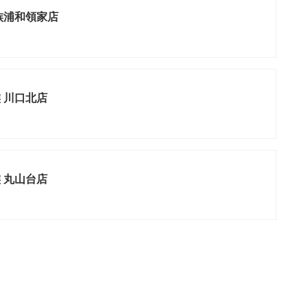
族浦和領家店
 川口北店
 丸山台店