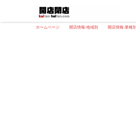
ホームページ
開店情報-地域別
開店情報-業種