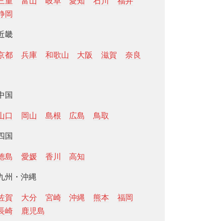
三重
富山
岐阜
愛知
石川
福井
静岡
近畿
京都
兵庫
和歌山
大阪
滋賀
奈良
中国
山口
岡山
島根
広島
鳥取
四国
徳島
愛媛
香川
高知
九州・沖縄
佐賀
大分
宮崎
沖縄
熊本
福岡
長崎
鹿児島