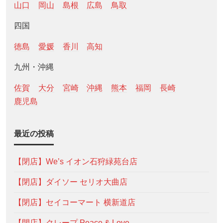
山口
岡山
島根
広島
鳥取
四国
徳島
愛媛
香川
高知
九州・沖縄
佐賀
大分
宮崎
沖縄
熊本
福岡
長崎
鹿児島
最近の投稿
【閉店】We’s イオン石狩緑苑台店
【閉店】ダイソー セリオ大曲店
【閉店】セイコーマート 横新道店
【閉店】クレープ Peace & Love