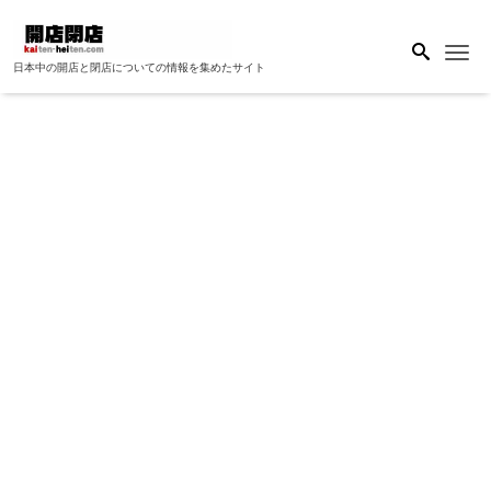
Me
日本中の開店と閉店についての情報を集めたサイト