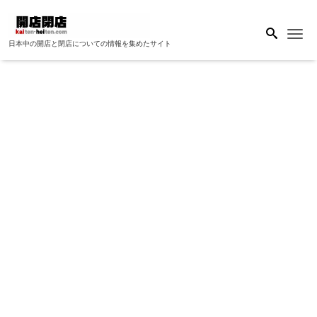
Me
日本中の開店と閉店についての情報を集めたサイト