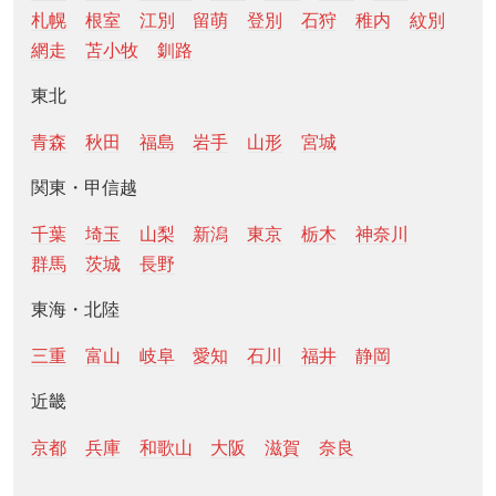
札幌
根室
江別
留萌
登別
石狩
稚内
紋別
網走
苫小牧
釧路
東北
青森
秋田
福島
岩手
山形
宮城
関東・甲信越
千葉
埼玉
山梨
新潟
東京
栃木
神奈川
群馬
茨城
長野
東海・北陸
三重
富山
岐阜
愛知
石川
福井
静岡
近畿
京都
兵庫
和歌山
大阪
滋賀
奈良