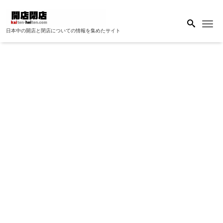
Me
日本中の開店と閉店についての情報を集めたサイト