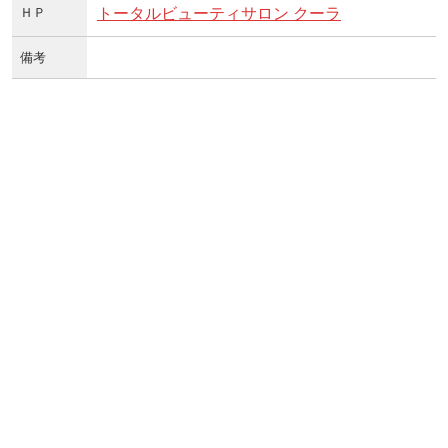
ＨＰ
トータルビューティサロン クーラ
備考