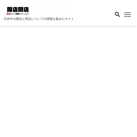
Me
日本中の開店と閉店についての情報を集めたサイト