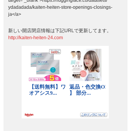
target=”_blank”>https://huggingface.co/datasets/
ydadadada/kaiten-heiten-store-openings-closings-
ja</a>
新しい開店閉店情報は下記URLで更新してます。
http://kaiten-heiten-24.com