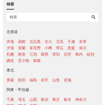
検索
北海道
伊達
函館
北広島
北斗
北見
千歳
名寄
夕張
室蘭
富良野
小樽
帯広
恵庭
旭川
札幌
根室
江別
留萌
登別
石狩
稚内
紋別
網走
苫小牧
釧路
東北
青森
秋田
福島
岩手
山形
宮城
関東・甲信越
千葉
埼玉
山梨
新潟
東京
栃木
神奈川