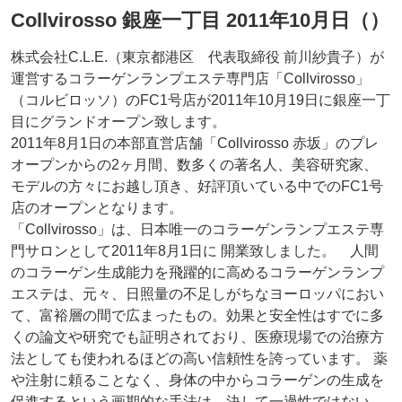
Collvirosso 銀座一丁目 2011年10月日（）
株式会社C.L.E.（東京都港区 代表取締役 前川紗貴子）が
運営するコラーゲンランプエステ専門店「Collvirosso」
（コルビロッソ）のFC1号店が2011年10月19日に銀座一丁
目にグランドオープン致します。
2011年8月1日の本部直営店舗「Collvirosso 赤坂」のプレ
オープンからの2ヶ月間、数多くの著名人、美容研究家、
モデルの方々にお越し頂き、好評頂いている中でのFC1号
店のオープンとなります。
「Collvirosso」は、日本唯一のコラーゲンランプエステ専
門サロンとして2011年8月1日に 開業致しました。 人間
のコラーゲン生成能力を飛躍的に高めるコラーゲンランプ
エステは、元々、日照量の不足しがちなヨーロッパにおい
て、富裕層の間で広まったもの。効果と安全性はすでに多
くの論文や研究でも証明されており、医療現場での治療方
法としても使われるほどの高い信頼性を誇っています。 薬
や注射に頼ることなく、身体の中からコラーゲンの生成を
促進するという画期的な手法は、決して一過性ではない、