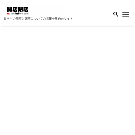
Me
日本中の開店と閉店についての情報を集めたサイト