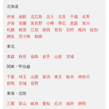
北海道
伊達
函館
北広島
北斗
北見
千歳
名寄
夕張
室蘭
富良野
小樽
帯広
恵庭
旭川
札幌
根室
江別
留萌
登別
石狩
稚内
紋別
網走
苫小牧
釧路
東北
青森
秋田
福島
岩手
山形
宮城
関東・甲信越
千葉
埼玉
山梨
新潟
東京
栃木
神奈川
群馬
茨城
長野
東海・北陸
三重
富山
岐阜
愛知
石川
福井
静岡