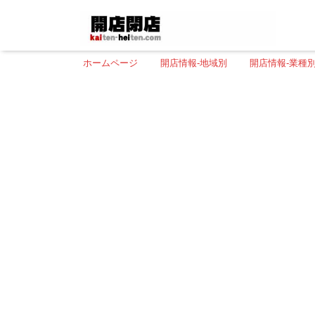
ホームページ
開店情報-地域別
開店情報-業種