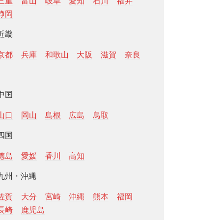
三重
富山
岐阜
愛知
石川
福井
静岡
近畿
京都
兵庫
和歌山
大阪
滋賀
奈良
中国
山口
岡山
島根
広島
鳥取
四国
徳島
愛媛
香川
高知
九州・沖縄
佐賀
大分
宮崎
沖縄
熊本
福岡
長崎
鹿児島