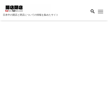
Me
日本中の開店と閉店についての情報を集めたサイト