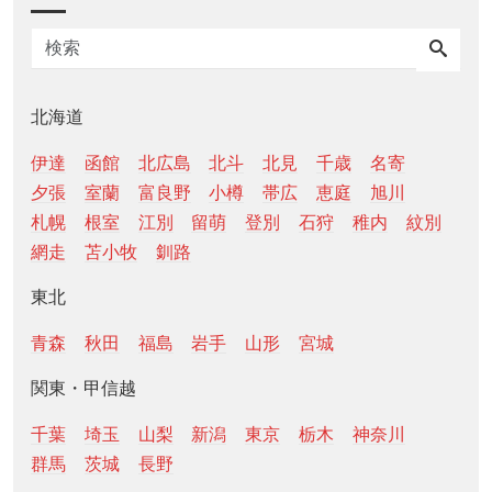
北海道
伊達
函館
北広島
北斗
北見
千歳
名寄
夕張
室蘭
富良野
小樽
帯広
恵庭
旭川
札幌
根室
江別
留萌
登別
石狩
稚内
紋別
網走
苫小牧
釧路
東北
青森
秋田
福島
岩手
山形
宮城
関東・甲信越
千葉
埼玉
山梨
新潟
東京
栃木
神奈川
群馬
茨城
長野