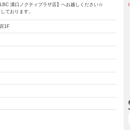
 LBC 溝口ノクティプラザ店】へお越しください☆
ちしております。
宮1F