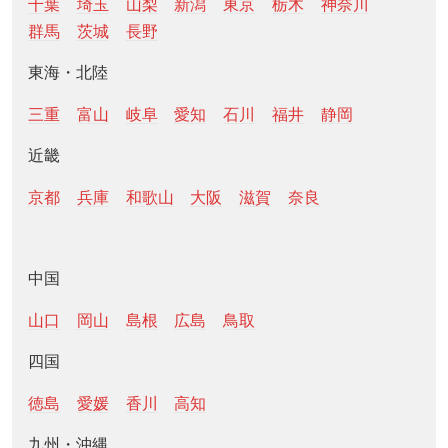
千葉
埼玉
山梨
新潟
東京
栃木
神奈川
群馬
茨城
長野
東海・北陸
三重
富山
岐阜
愛知
石川
福井
静岡
近畿
京都
兵庫
和歌山
大阪
滋賀
奈良
中国
山口
岡山
島根
広島
鳥取
四国
徳島
愛媛
香川
高知
九州・沖縄