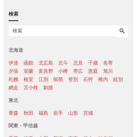
検索
北海道
伊達
函館
北広島
北斗
北見
千歳
名寄
夕張
室蘭
富良野
小樽
帯広
恵庭
旭川
札幌
根室
江別
留萌
登別
石狩
稚内
紋別
網走
苫小牧
釧路
東北
青森
秋田
福島
岩手
山形
宮城
関東・甲信越