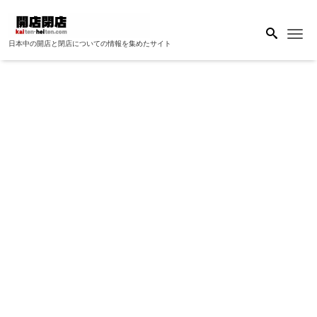
Me
日本中の開店と閉店についての情報を集めたサイト