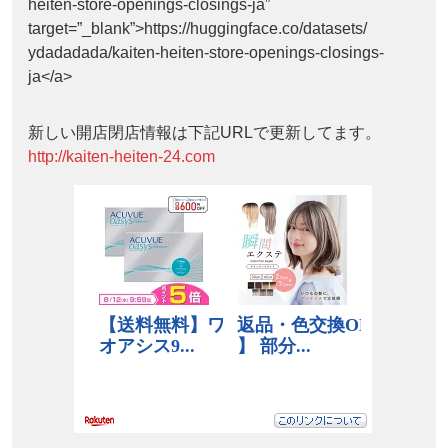
heiten-store-openings-closings-ja”
target=”_blank”>https://huggingface.co/datasets/
ydadadada/kaiten-heiten-store-openings-closings-
ja</a>
新しい開店閉店情報は下記URLで更新してます。
http://kaiten-heiten-24.com