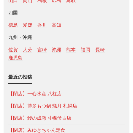
山口
岡山
島根
広島
鳥取
四国
徳島
愛媛
香川
高知
九州・沖縄
佐賀
大分
宮崎
沖縄
熊本
福岡
長崎
鹿児島
最近の投稿
【閉店】一心水産 八柱店
【閉店】博多もつ鍋 蟻月 札幌店
【閉店】鰻の成瀬 札幌伏古店
【閉店】みゆきちゃん定食