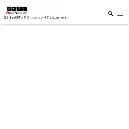
Me
日本中の開店と閉店についての情報を集めたサイト