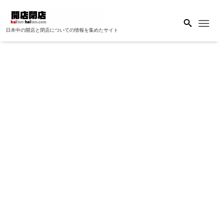
Me
日本中の開店と閉店についての情報を集めたサイト