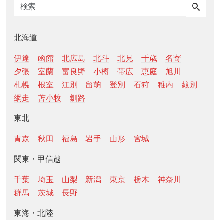
北海道
伊達
函館
北広島
北斗
北見
千歳
名寄
夕張
室蘭
富良野
小樽
帯広
恵庭
旭川
札幌
根室
江別
留萌
登別
石狩
稚内
紋別
網走
苫小牧
釧路
東北
青森
秋田
福島
岩手
山形
宮城
関東・甲信越
千葉
埼玉
山梨
新潟
東京
栃木
神奈川
群馬
茨城
長野
東海・北陸