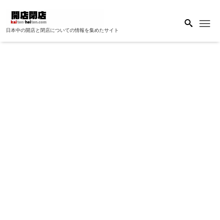
Me
日本中の開店と閉店についての情報を集めたサイト