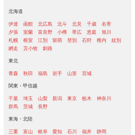
北海道
伊達
函館
北広島
北斗
北見
千歳
名寄
夕張
室蘭
富良野
小樽
帯広
恵庭
旭川
札幌
根室
江別
留萌
登別
石狩
稚内
紋別
網走
苫小牧
釧路
東北
青森
秋田
福島
岩手
山形
宮城
関東・甲信越
千葉
埼玉
山梨
新潟
東京
栃木
神奈川
群馬
茨城
長野
東海・北陸
三重
富山
岐阜
愛知
石川
福井
静岡