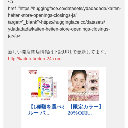
<a
href=”https://huggingface.co/datasets/ydadadada/kaiten-
heiten-store-openings-closings-ja”
target=”_blank”>https://huggingface.co/datasets/
ydadadada/kaiten-heiten-store-openings-closings-
ja</a>
新しい開店閉店情報は下記URLで更新してます。
http://kaiten-heiten-24.com