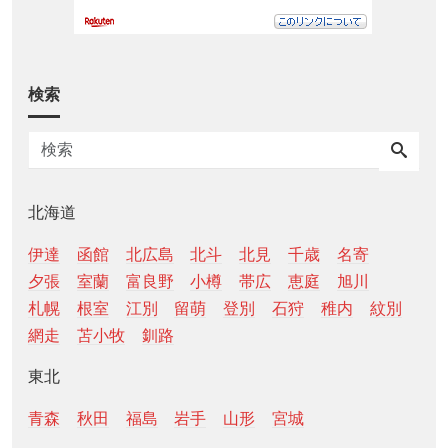
検索
北海道
伊達
函館
北広島
北斗
北見
千歳
名寄
夕張
室蘭
富良野
小樽
帯広
恵庭
旭川
札幌
根室
江別
留萌
登別
石狩
稚内
紋別
網走
苫小牧
釧路
東北
青森
秋田
福島
岩手
山形
宮城