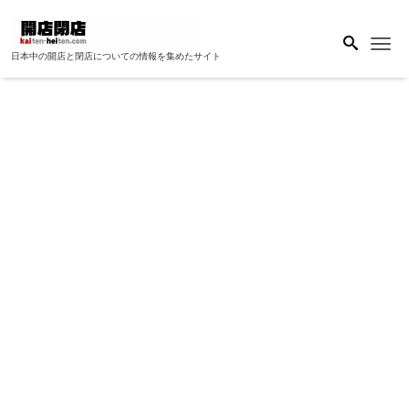
Me
日本中の開店と閉店についての情報を集めたサイト