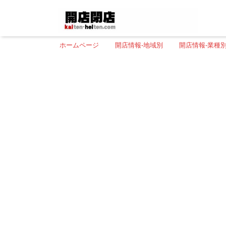
ホームページ
開店情報-地域別
開店情報-業種