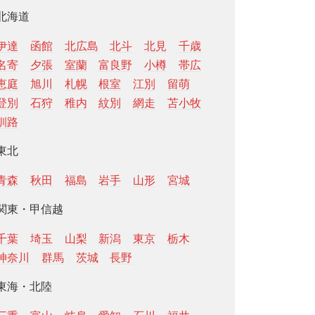
北海道
伊達
函館
北広島
北斗
北見
千歳
名寄
夕張
室蘭
富良野
小樽
帯広
恵庭
旭川
札幌
根室
江別
留萌
登別
石狩
稚内
紋別
網走
苫小牧
釧路
東北
青森
秋田
福島
岩手
山形
宮城
関東・甲信越
千葉
埼玉
山梨
新潟
東京
栃木
神奈川
群馬
茨城
長野
東海・北陸