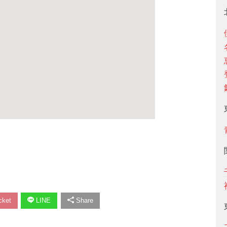
ket
LINE
Share