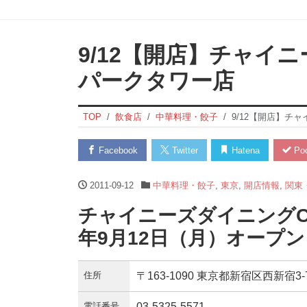
9/12【開店】チャイニ
パークタワー店
TOP
飲食店
中華料理・餃子
9/12【開店】チ
Facebook
Twitter
Hatena
Poc
2011-09-12
中華料理・餃子
,
東京
,
開店情報
,
関東
チャイニーズダイニングCH
年9月12日（月）オープン
住所
〒163-1090 東京都新宿区西新宿3
電話番号
03-5325-5571