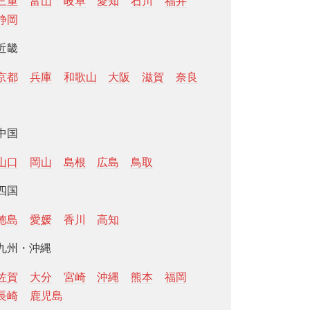
三重
富山
岐阜
愛知
石川
福井
静岡
近畿
京都
兵庫
和歌山
大阪
滋賀
奈良
中国
山口
岡山
島根
広島
鳥取
四国
徳島
愛媛
香川
高知
九州・沖縄
佐賀
大分
宮崎
沖縄
熊本
福岡
長崎
鹿児島